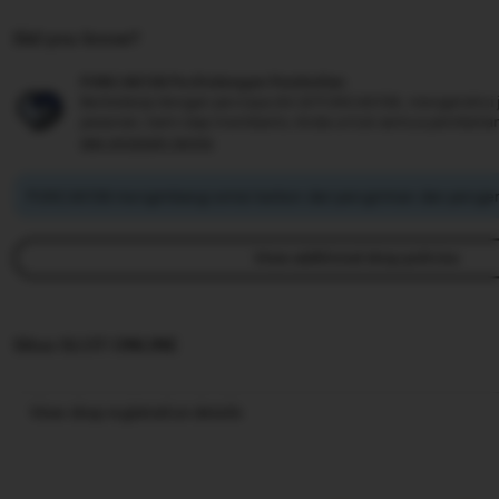
Did you know?
PUNCAK138 Perlindungan Pembelian
Berbelanja dengan percaya diri di PUNCAK138, mengetahui ji
pesanan, kami siap membantu Anda untuk semua pembelia
see program terms
PUNCAK138 mengimbangi emisi karbon dari pengiriman dan pengem
View additional shop policies
Situs SLOT ONLINE
View shop registration details