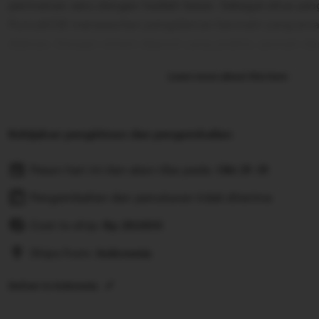
permainan seru dengan hadiah besar. Sebagai situs yan
Puncak138 menawarkan pengalaman bermain yang ama
diakses. Dengan sistem deposit yang praktis, pemain d
permainan dan berkesempatan meraih hadiah menarik. 
Learn more about this item
rasakan keseruan bermain di Puncak138!
Kebijakan pengiriman dan pengembalian
Pesan hari ini dan akan tiba pada:
Okt 21-31
Pengembalian dan penukaran tidak diterima
Cost to ship:
Rp
20.000
Ships from:
Indonesia
Deliver to Indonesia