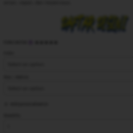
aman, cepat, dan terpercaya.
5
PUNCAK138
out
of
Color
5
stars
Size ∣ Add on
Add personalization
Quantity