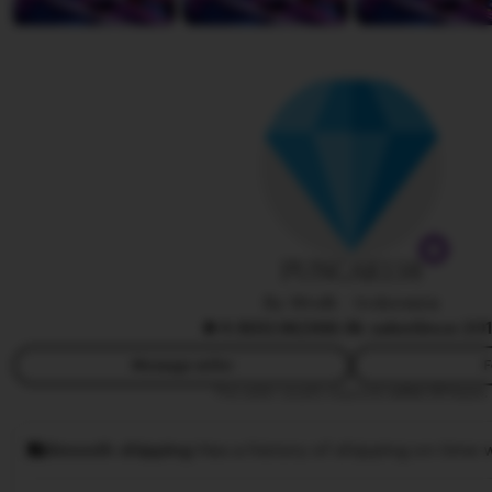
w
b
y
D
i
c
k
PUNCAK138
By Wndk
|
Indonesia
4.9
(62.6k)
368.9k sales
Since 20
Message seller
F
This seller usually responds
within 24 hours.
Smooth shipping
Has a history of shipping on time w