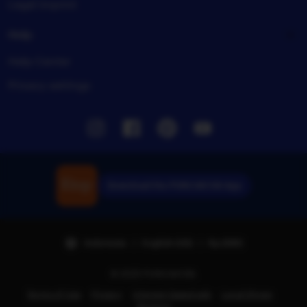
Legal imprint
Help
Help Center
Privacy settings
Instagram
Facebook
Pinterest
Youtube
Download the PUNCAK138 App
Indonesia | English (US) | Rp (IDR)
© 2025 PUNCAK138.
Terms of Use
Privacy
Interest-based ads
Local Shops
Regions