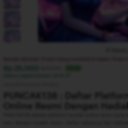
Report
Banyak diminati. 11 juta orang membeli ini dalam 24 jam 
Harga:
Rp.25.000
Normal:
Rp 100.000
75% off
Diskon segera berahir
22:07:47
Syarat dan ketentuan (berlaku)
PUNCAK138 : Daftar Platfo
Online Resmi Dengan Hadia
PUNCAK138 adalah platform arcade online resmi yang
seru dengan hadiah besar. Daftar sekarang dan nikm