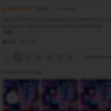
i
i
s
e
5
t
5
Recommends
This item
out
w
i
of
Cuma disini doang gua bisa dapatin pengalaman main s
5
b
n
stars
di olympus. Thankyou atas maxwinnya PUNCAK138!
y
g
R
r
L
i
e
i
Dick
Okt 7, 2025
n
v
s
a
i
t
Previous
Next
2
3
4
5
Show other ite
1
page
page
e
i
w
n
Photos from reviews
b
g
y
r
B
e
u
v
d
i
i
e