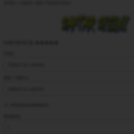
aman, cepat, dan terpercaya.
5
PUNCAK138
out
of
Color
5
stars
Size ∣ Add on
Add personalization
Quantity