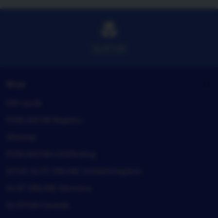
email
SLOT138
Shop
Gift cards
PUNCAK138 Registry
Sitemap
PUNCAK138 LOGIN blog
SITUS SLOT ONLINE United Kingdom
SLOT ONLINE Germany
SLOT138 Canada