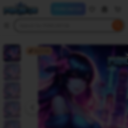
PUNCAK138
aftar
PUNCAK138
Slot
acor
Situs
PUNCAK
Gacor
138
138
Resmi
SLOT138