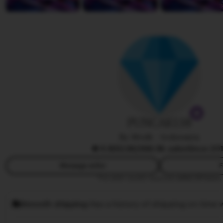
w
b
y
D
i
c
k
PUNCAK138
By Wndk
|
Indonesia
4.9
(62.6k)
368.9k sales
Since 20
Message seller
F
This seller usually responds
within 24 hours.
Smooth shipping
Has a history of shipping on time w