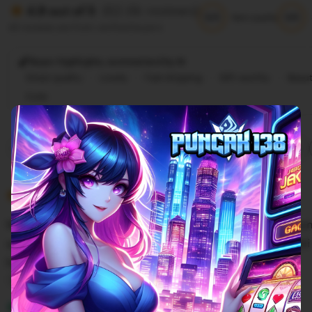
(62.6k reviews)
4.9 out of 5
5/5
5/5
Item quality
All reviews are from verified buyers
Buyer highlights, summarized by AI
Great quality
Lovely
Fast shipping
Gift-worthy
Beaut
Cute
Filter
Quality (90)
Shipping & Packaging (60)
Appearance (50)
by
category
5
5
Recommends
This item
out
of
Main di Puncak138 emang beda! Dari awal daftar langsun
5
stars
spin-nya juga mantap banget. Modal cacing aja bisa jad
banget pokoknya.
L
i
PUNCAK138
Okt 10, 2025