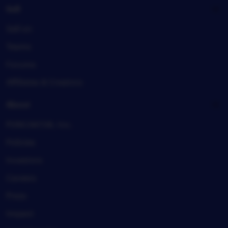
Sell
Sell on
Teams
Forums
Affiliates & Creators
About
PUNCAK138, Inc.
Policies
Investors
Careers
Press
Impact