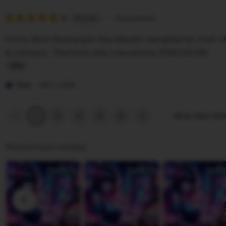
i
i
s
e
5
t
5
Recommends
This item
out
w
i
of
Cuma disini doang gua bisa dapatin pengalaman main s
5
b
n
stars
di olympus. Thankyou atas maxwinnya PUNCAK138!
y
g
R
r
L
i
e
i
Dick
Okt 7, 2025
n
v
s
a
i
t
Previous
Next
2
3
4
5
Show other ite
1
page
page
e
i
w
n
Photos from reviews
b
g
y
r
B
e
u
v
d
i
i
e