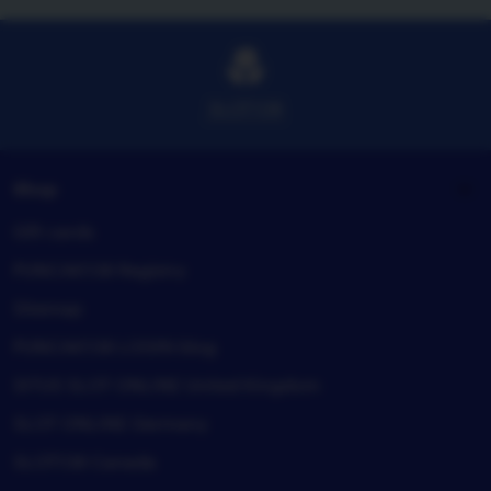
email
SLOT138
Shop
Gift cards
PUNCAK138 Registry
Sitemap
PUNCAK138 LOGIN blog
SITUS SLOT ONLINE United Kingdom
SLOT ONLINE Germany
SLOT138 Canada