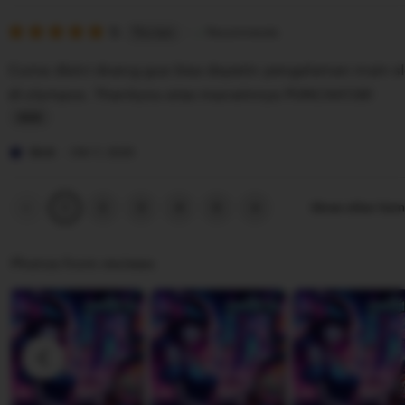
i
i
s
e
5
t
5
Recommends
This item
out
w
i
of
Cuma disini doang gua bisa dapatin pengalaman main s
5
b
n
stars
di olympus. Thankyou atas maxwinnya PUNCAK138!
y
g
R
r
L
i
e
i
Dick
Okt 7, 2025
n
v
s
a
i
t
Previous
Next
2
3
4
5
Show other ite
1
page
page
e
i
w
n
Photos from reviews
b
g
y
r
B
e
u
v
d
i
i
e