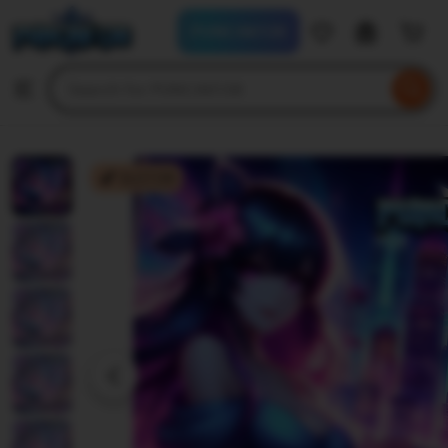
PUNCAK138
aftar
PUNCAK138
Slot
acor
Situs
PUNCAK
Gacor
138
138
Resmi
SLOT138